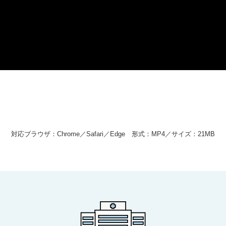
対応ブラウザ：Chrome／Safari／Edge 形式：MP4／サイズ：21MB