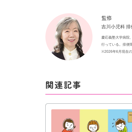
ウ
ウ
ウ
ィ
ィ
ィ
監修
ン
ン
ン
吉川小児科 排
ド
ド
ド
慶応義塾大学病院
ウ
ウ
ウ
行っている。排便
で
で
で
※2026年6月現在
開
開
開
き
き
き
ま
ま
ま
関連記事
す
す
す