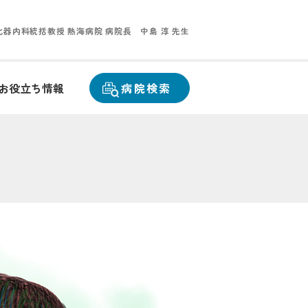
化器内科統括教授 熱海病院 病院長
中島 淳 先生
お役立ち情報
病院検索
）